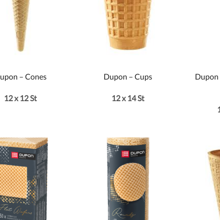
upon – Cones
Dupon – Cups
Dupon –
12 x 12 St
12 x 14 St