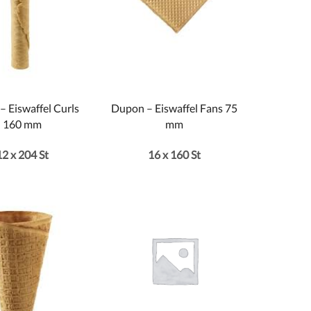
 Eiswaffel Curls
Dupon – Eiswaffel Fans 75
160 mm
mm
12 x 204 St
16 x 160 St