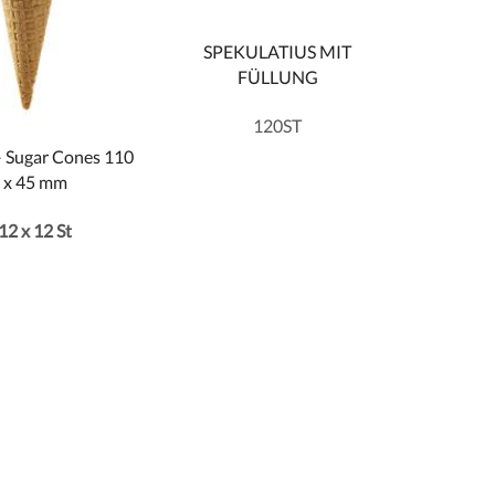
SPEKULATIUS MIT
FÜLLUNG
120ST
 Sugar Cones 110
x 45 mm
12 x 12 St