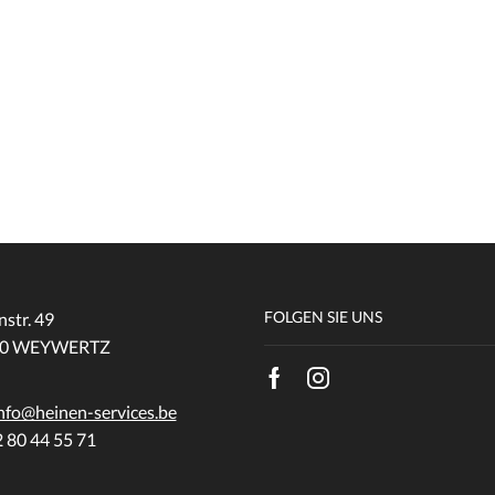
FOLGEN SIE UNS
str. 49
750 WEYWERTZ
nfo@heinen-services.be
2 80 44 55 71