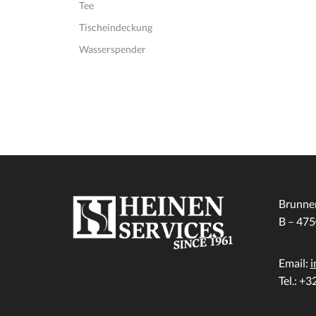
Tee
Tischeindeckung
Wasserspender
Brunnen
B – 4
Email:
i
Tel.: +3