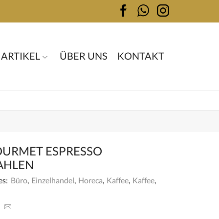
 ARTIKEL
ÜBER UNS
KONTAKT
OURMET ESPRESSO
AHLEN
es:
Büro
,
Einzelhandel
,
Horeca
,
Kaffee
,
Kaffee
,