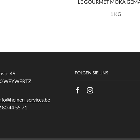
LE GOURMET MOKA GEM
1 KG
FOLGEN SIE UNS
str. 49
750 WEYWERTZ
nfo@heinen-services.be
2 80 44 55 71