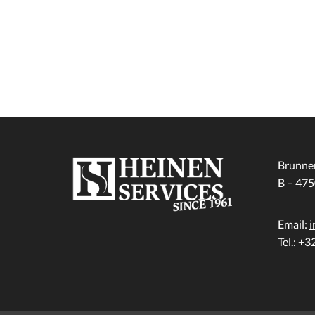
Brunnen
B – 4
Email:
i
Tel.: +3